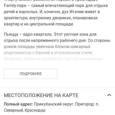
Family-парк – самый впечатляющий парк для отдыха
детей и взрослых. И, конечно, дух Италии живет в
архитектуре, внутренних двориках, планировках
квартир и на центральной площади.
Пьяцца – ядро квартала. Этот уютная зона для
отдыха после напряженного рабочего дня. Со стороны
домов площадь увенчана блоком шикарных
апартаментов с башней в итальянском стиле.
Квартиры здесь не продаются, так что шикарными
видами смогут наслаждаться гости «Италии»,
арендовавшие квартиру. С противоположной стороны
ПОДРОБНЕЕ
будет возвышаться холм, завершающийся зданием в
античном стиле с колоннами и портиком. Перед
холмом раскинется небольшой пруд. Идеальное место
МЕСТОПОЛОЖЕНИЕ НА КАРТЕ
для прогулок с детьми.
Полный адрес:
Прикубанский округ, Пригород: п.
В проекте ЖК «Италия» воссоздана атмосфера
Северный, Краснодар
настоящей Италии, с растениями сочных цветов,