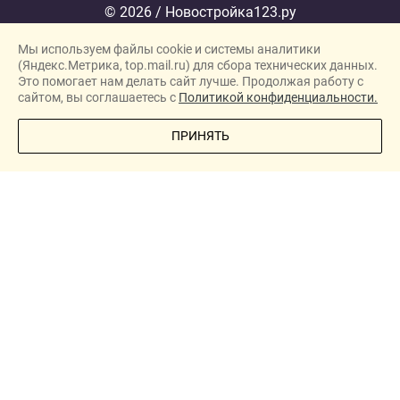
© 2026 / Новостройка123.ру
Карта сайта →
Мы используем файлы cookie и системы аналитики
Политика конфиденциальности
(Яндекс.Метрика, top.mail.ru) для сбора технических данных.
Согласие на обработку персональных данных
Это помогает нам делать сайт лучше. Продолжая работу с
сайтом, вы соглашаетесь с
Политикой конфиденциальности.
Новостройки
ПОЗВОНИТЕ МНЕ
ПРИНЯТЬ
Застройщики
Ипотека
Новости
Полезная информация
О проекте
New homes in Dubai
New homes in London