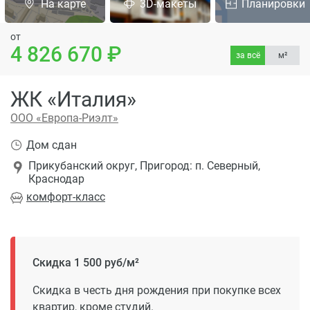
На карте
3D-макеты
Планировки
от
4 826 670
за всё
м²
ЖК «Италия»
ООО «Европа-Риэлт»
Дом сдан
Прикубанский округ, Пригород: п. Северный,
Краснодар
комфорт
-класс
Скидка 1 500 руб/м²
Скидка в честь дня рождения при покупке всех
квартир, кроме студий.