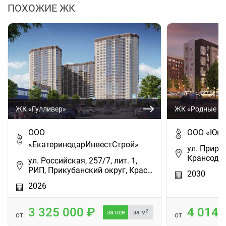
ПОХОЖИЕ ЖК
ЖК «Гулливер»
ЖК «Родные п
ООО
ООО «Югс
«ЕкатеринодарИнвестСтрой»
ул. Приро
Крансода
ул. Российская, 257/7, лит. 1,
РИП, Прикубанский округ, Крас…
2030
2026
3 325 000
4 014
2
за все
за м
от
от