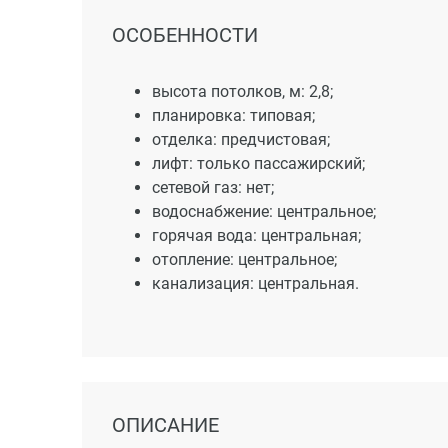
ОСОБЕННОСТИ
высота потолков, м: 2,8;
планировка: типовая;
отделка: предчистовая;
лифт: только пассажирский;
сетевой газ: нет;
водоснабжение: центральное;
горячая вода: центральная;
отопление: центральное;
канализация: центральная.
ОПИСАНИЕ