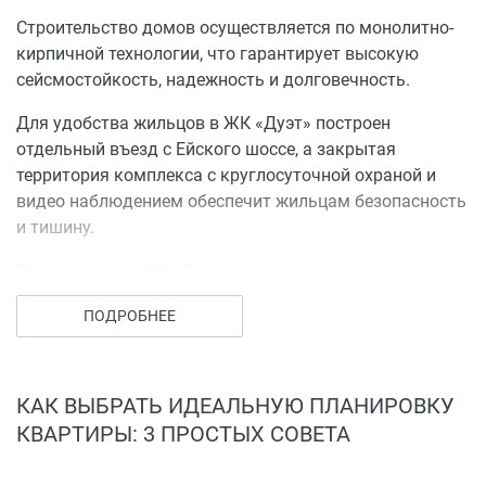
Строительство домов осуществляется по монолитно-
кирпичной технологии, что гарантирует высокую
сейсмостойкость, надежность и долговечность.
Для удобства жильцов в ЖК «Дуэт» построен
отдельный въезд с Ейского шоссе, а закрытая
территория комплекса с круглосуточной охраной и
видео наблюдением обеспечит жильцам безопасность
и тишину.
Преимущества ЖК «Дуэт»:
Тихо, спокойно и зелено
ПОДРОБНЕЕ
Воздух чище, чем загруженном центре
Легко добраться до любой точки города
Всё, что должно быть рядом — рядом
КАК ВЫБРАТЬ ИДЕАЛЬНУЮ ПЛАНИРОВКУ
Школы: № 65, 50, 95, 96, 98, 17, 66
КВАРТИРЫ: 3 ПРОСТЫХ СОВЕТА
Детские сады: № 17, 57, 108, 107, 100, 164, 85, 216,
123, 136