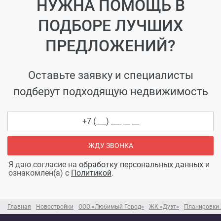
НУЖНА ПОМОЩЬ В
ПОДБОРЕ ЛУЧШИХ
ПРЕДЛОЖЕНИЙ?
Оставьте заявку и специалисты
подберут подходящую недвижимость
ЖДУ ЗВОНКА
Я даю согласие на
обработку персональных данных
и
ознакомлен(а) с
Политикой
.
Главная
Новостройки
ООО «Любимый Город»
ЖК «Дуэт»
Планировки 