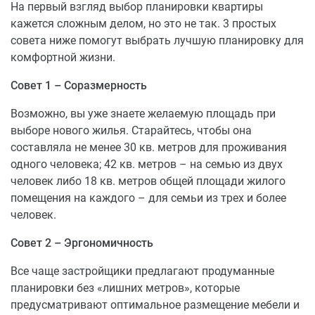
На первый взгляд выбор планировки квартиры
Торговые центры: «Красная площадь», «Лента»,
кажется сложным делом, но это не так. 3 простых
«Метро», «Магнит»
совета ниже помогут выбрать лучшую планировку для
Поликлиники: № 13, 8 (детск. отделение)
комфортной жизни.
Спортивные арены: Ледовый дворец, «Баскет-
Холл»
Совет 1 – Соразмерность
Почтовые отделения № 31, 67
Остановки: «Школа №50», «9-я Тихая» и др.
Возможно, вы уже знаете желаемую площадь при
выборе нового жилья. Старайтесь, чтобы она
составляла не менее 30 кв. метров для проживания
одного человека; 42 кв. метров – на семью из двух
человек либо 18 кв. метров общей площади жилого
помещения на каждого – для семьи из трех и более
человек.
Совет 2 – Эргономичность
Все чаще застройщики предлагают продуманные
планировки без «лишних метров», которые
предусматривают оптимальное размещение мебели и