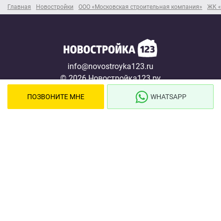
Главная
Новостройки
ООО «Московская строительная компания»
ЖК «
info@novostroyka123.ru
© 2026 Новостройка123.ру
Карта сайта →
ПОЗВОНИТЕ МНЕ
WHATSAPP
Новостройки
Застройщики
Ипотека
Новости
Полезная информация
О проекте