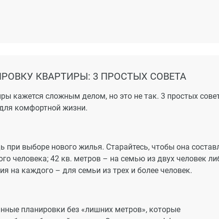
ские сады, развлекательный комплекс «Европа», супермар
ерситет, крупнейшие городские лечебные учреждения,
оград» пройдет троллейбусная линия, откроются магазины
РОВКУ КВАРТИРЫ: 3 ПРОСТЫХ СОВЕТА
автомагистраль в сторону Новороссийска и Анапы. Вы вс
5-3 часа – у моря (в зависимости от сезона и выбранного
ры кажется сложным делом, но это не так. 3 простых сове
можно за 20 минут, 15 минут займет дорога до Ботаническ
для комфортной жизни.
 при выборе нового жилья. Старайтесь, чтобы она состав
го человека; 42 кв. метров – на семью из двух человек ли
 на каждого – для семьи из трех и более человек.
нные планировки без «лишних метров», которые