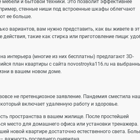
мебели и бытовой техники. Это позволит эффективнее
пример, стенные ниши под встроенные шкафы облегчают
ют ее больше.
ько вариантов, вам нужно представить, как вы живете в э
 действия, такие как стирка или приготовление пищи: удо
а интерьера (многие из них бесплатны) предлагают 3D-
ийся план квартиры с сайта novostroyka116.ru на выбранн
изни в вашем новом доме.
 вовсе не претенциозное заявление. Пандемия сместила на
, который включает удаленную работу и здоровье.
ость пространства в вашем жилище. После простейшей
ся место для домашнего офиса или установки тренажера.
вашей новой квартире достаточно естественного света. Бол
– важность последнего очевидна.