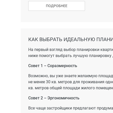
В 3-х минутах езды – школы, магазины, дет
ПОДРОБНЕЕ
«Табрис», Ботанический сад, Аграрный унив
продуктовый рынок. Скоро возле ЖК «Светл
парикмахерские и аптеки.
Транспортная доступность
КАК ВЫБРАТЬ ИДЕАЛЬНУЮ ПЛАНИ
Рядом со «Светлоградом» проложена новая 
за 10 минут окажетесь на трассе и через 2,
На первый взгляд выбор планировки кварти
курорта). Добраться до центра Краснодара 
ниже помогут выбрать лучшую планировку 
сада, 10 минут – до КубГАУ.
Совет 1 – Соразмерность
Возможно, вы уже знаете желаемую площадь
не менее 30 кв. метров для проживания одно
кв. метров общей площади жилого помещения
Совет 2 – Эргономичность
Все чаще застройщики предлагают продума