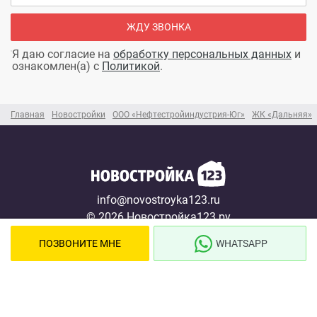
ЖДУ ЗВОНКА
Я даю согласие на
обработку персональных данных
и
ознакомлен(а) с
Политикой
.
Главная
Новостройки
ООО «Нефтестройиндустрия-Юг»
ЖК «Дальняя»
info@novostroyka123.ru
© 2026 Новостройка123.ру
Карта сайта →
ПОЗВОНИТЕ МНЕ
WHATSAPP
Новостройки
Застройщики
Ипотека