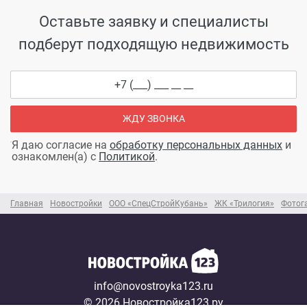
Оставьте заявку и специалисты
подберут подходящую недвижимость
ЖДУ ЗВОНКА
Я даю согласие на
обработку персональных данных
и
ознакомлен(а) с
Политикой
.
Главная
Новостройки
ООО «СпецСтройКубань»
ЖК «Трилогия»
Фотог
info@novostroyka123.ru
© 2026 Новостройка123.ру