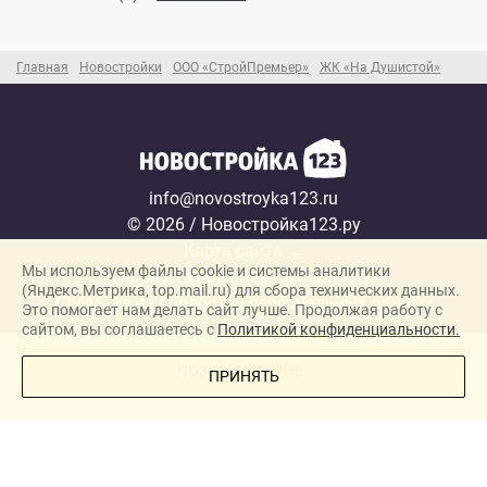
Главная
Новостройки
ООО «СтройПремьер»
ЖК «На Душистой»
info@novostroyka123.ru
© 2026 / Новостройка123.ру
Карта сайта →
Мы используем файлы cookie и системы аналитики
Политика конфиденциальности
(Яндекс.Метрика, top.mail.ru) для сбора технических данных.
Согласие на обработку персональных данных
Это помогает нам делать сайт лучше. Продолжая работу с
сайтом, вы соглашаетесь с
Политикой конфиденциальности.
Новостройки
ПОЗВОНИТЕ МНЕ
ПРИНЯТЬ
Застройщики
Ипотека
Новости