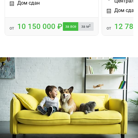
Централь
Дом сдан
Дом сдан
10 150 000
12 78
2
за все
за м
от
от