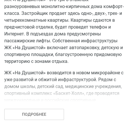
разноуровневых монолитно-кирпичных дома комфорт-
класса. Застройщик продает здесь одно-, двух-, трех- и
четырехкомнатные квартиры. Квартиры сдаются в
предчистовой отделке, будет проведет телефон и
Интернет. В подъездах дома предусмотрены
пассажирские лифты. Собственная инфраструктуры
ЖК «На Душистой» включает автопарковку, детскую и
спортивную площадки, благоустроенную придомовую
территорию с зонами отдыха.
ЖК «На Душистой» возводится в новом микрорайоне с
уже развитой и обжитой инфраструктурой. Рядом с
домом школы, детский сад, медицинские учреждения,
спортивный комплекс «Баскет-Холл», где проводятся
международные и российские спортивные
соревнования и постоянно работают спортивные
секции. Скоро в микрорайоне появится большая
ПОДРОБНЕЕ
озелененная парковая зона для прогулок, семейного
отдыха и занятий спортом.