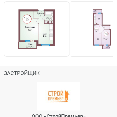
ЗАСТРОЙЩИК
ООО «СтройПремьер»