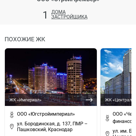
1
ДОМА
ЗАСТРОЙЩИКА
ПОХОЖИЕ ЖК
ЖК «Империал»
ЖК «Централь
ООО «Югстройимпериал»
ООО «Чер
финансов
ул. Бородинская, д. 137, ПМР –
Пашковский, Краснодар
ул. им. Бу