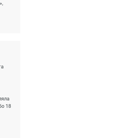
»,
та
ляла
бо 18