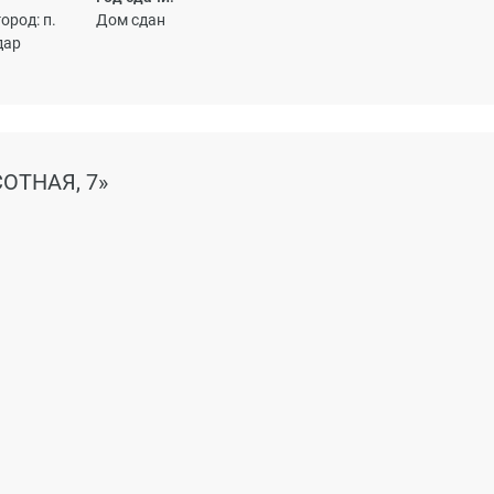
ород: п.
Дом сдан
дар
ОТНАЯ, 7»