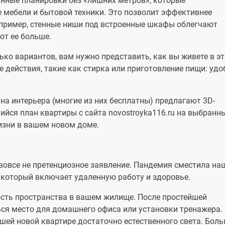
нные планировки без «лишних метров», которые
мебели и бытовой техники. Это позволит эффективнее
пример, стенные ниши под встроенные шкафы облегчают
ют ее больше.
ько вариантов, вам нужно представить, как вы живете в э
 действия, такие как стирка или приготовление пищи: удо
а интерьера (многие из них бесплатны) предлагают 3D-
ийся план квартиры с сайта novostroyka116.ru на выбранн
изни в вашем новом доме.
 вовсе не претенциозное заявление. Пандемия сместила на
, который включает удаленную работу и здоровье.
ость пространства в вашем жилище. После простейшей
ся место для домашнего офиса или установки тренажера.
вашей новой квартире достаточно естественного света. Бол