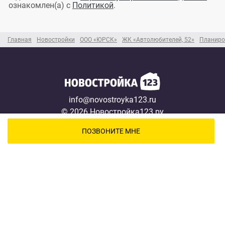
ознакомлен(а) с
Политикой
.
Главная
Новостройки
ООО «ЮРСК»
ЖК «Автолюбителей, 52»
Планиро
info@novostroyka123.ru
© 2026 Новостройка123.ру
Карта сайта →
ПОЗВОНИТЕ МНЕ
Новостройки
Застройщики
Ипотека
Новости
Полезная информация