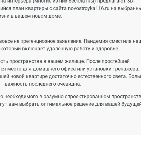
а интерьера (многие из них бесплатны) предлагают 3D-
ийся план квартиры с сайта novostroyka116.ru на выбранн
изни в вашем новом доме.
 вовсе не претенциозное заявление. Пандемия сместила на
, который включает удаленную работу и здоровье.
ость пространства в вашем жилище. После простейшей
ся место для домашнего офиса или установки тренажера.
вашей новой квартире достаточно естественного света. Бол
– важность последнего очевидна.
о необходимого в разумно спроектированном пространств
огут вам выбрать оптимальное решение для вашей будуще