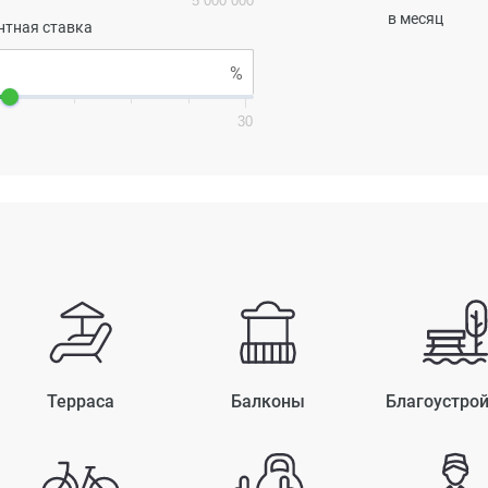
5 000 000
в месяц
нтная ставка
30
Терраса
Балконы
Благоустро