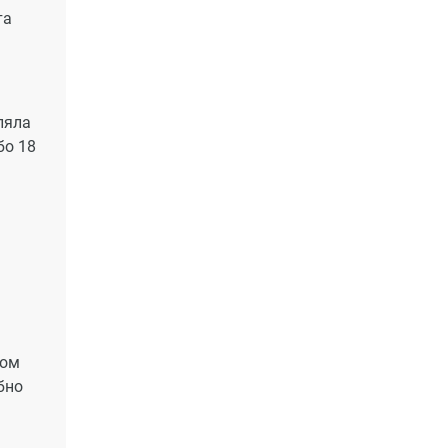
та
ляла
бо 18
том
бно